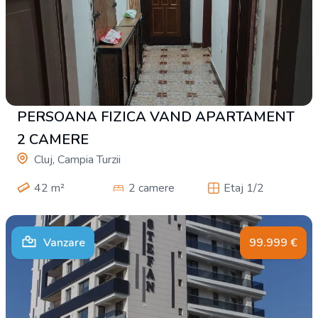
PERSOANA FIZICA VAND APARTAMENT
2 CAMERE
Cluj, Campia Turzii
42
m²
2 camere
Etaj 1/2
Vanzare
99.999
€