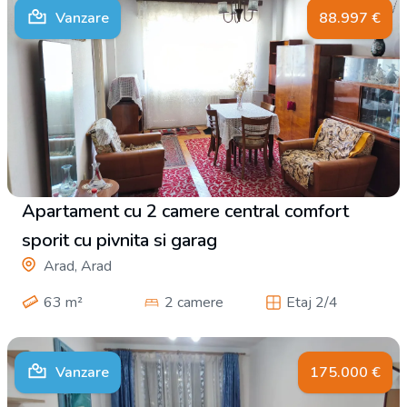
Vanzare
88.997
€
Apartament cu 2 camere central comfort
sporit cu pivnita si garag
Arad, Arad
63
m²
2 camere
Etaj 2/4
Vanzare
175.000
€