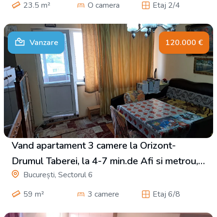
23.5
m²
O camera
Etaj 2/4
Vanzare
120.000
€
Vand apartament 3 camere la Orizont-
Drumul Taberei, la 4-7 min.de Afi si metrou,
București, Sectorul 6
120 - 117.000 EUR
59
m²
3 camere
Etaj 6/8