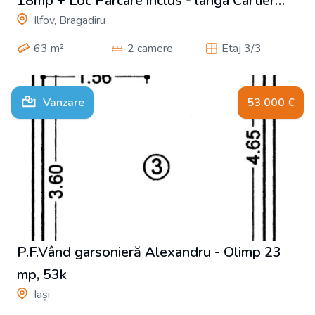
18mp + Loc Parcare inclus - langa Cartier
Ilfov, Bragadiru
Latin
63
m²
2 camere
Etaj 3/3
Vanzare
53.000
€
P.F.Vând garsonieră Alexandru - Olimp 23
mp, 53k
Iași