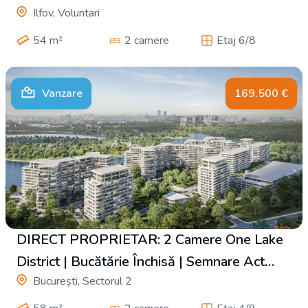
Ilfov, Voluntari
54
m²
2 camere
Etaj 6/8
Vanzare
169.500
€
DIRECT PROPRIETAR: 2 Camere One Lake
District | Bucătărie Închisă | Semnare Act
București, Sectorul 2
Final Estimat Toamna 2026