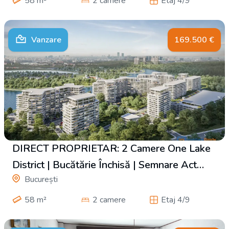
58
m²
2 camere
Etaj 4/9
Vanzare
169.500
€
DIRECT PROPRIETAR: 2 Camere One Lake
District | Bucătărie Închisă | Semnare Act
București
Final Estimat Toamna 2026
58
m²
2 camere
Etaj 4/9