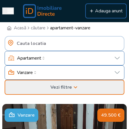
Adauga anunt
Acasă
căutare
apartament-vanzare
Apartament
Vanzare
Vezi filtre
Vanzare
49.500
€