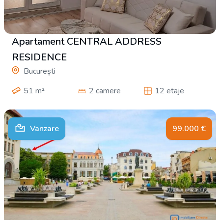
Apartament CENTRAL ADDRESS
RESIDENCE
București
51
m²
2 camere
12 etaje
Vanzare
99.000
€