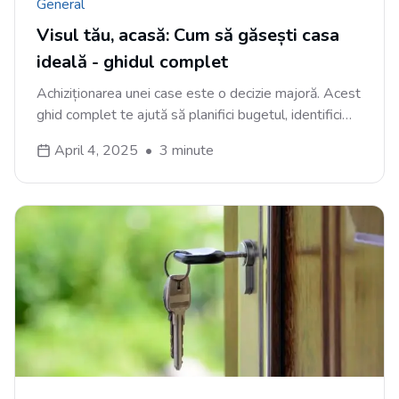
General
Visul tău, acasă: Cum să găsești casa
ideală - ghidul complet
Achiziționarea unei case este o decizie majoră. Acest
ghid complet te ajută să planifici bugetul, identifici
preferințele și explorezi piața pentru a găsi casa de
April 4, 2025
•
3
minute
vânzare ideală.