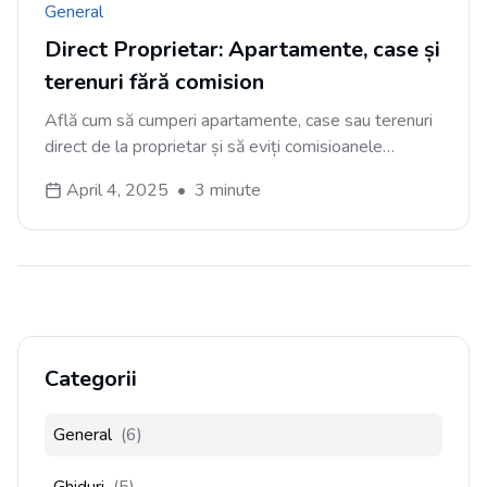
General
Direct Proprietar: Apartamente, case și
terenuri fără comision
Află cum să cumperi apartamente, case sau terenuri
direct de la proprietar și să eviți comisioanele
agențiilor imobiliare. Descoperă avantajele, pașii și
April 4, 2025
•
3
minute
sfaturile esențiale pentru o tranzacție de succes.
Categorii
General
(
6
)
Ghiduri
(
5
)