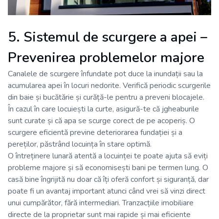
5. Sistemul de scurgere a apei –
Prevenirea problemelor majore
Canalele de scurgere înfundate pot duce la inundații sau la
acumularea apei în locuri nedorite. Verifică periodic scurgerile
din baie și bucătărie și curăță-le pentru a preveni blocajele.
În cazul în care locuiești la curte, asigură-te că jgheaburile
sunt curate și că apa se scurge corect de pe acoperiș. O
scurgere eficientă previne deteriorarea fundației și a
pereților, păstrând locuința în stare optimă.
O întreținere lunară atentă a locuinței te poate ajuta să eviți
probleme majore și să economisești bani pe termen lung. O
casă bine îngrijită nu doar că îți oferă confort și siguranță, dar
poate fi un avantaj important atunci când vrei să vinzi direct
unui cumpărător, fără intermediari. Tranzacțiile imobiliare
directe de la proprietar sunt mai rapide și mai eficiente