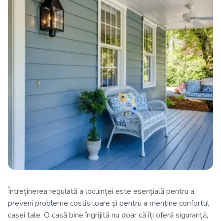
Întreținerea regulată a locuinței este esențială pentru a
preveni probleme costisitoare și pentru a menține confortul
casei tale. O casă bine îngrijită nu doar că îți oferă siguranță,